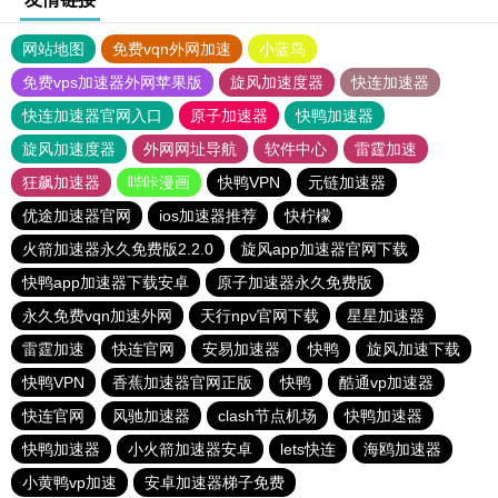
网站地图
免费vqn外网加速
小蓝鸟
免费vps加速器外网苹果版
旋风加速度器
快连加速器
快连加速器官网入口
原子加速器
快鸭加速器
旋风加速度器
外网网址导航
软件中心
雷霆加速
狂飙加速器
哔咔漫画
快鸭VPN
元链加速器
优途加速器官网
ios加速器推荐
快柠檬
火箭加速器永久免费版2.2.0
旋风app加速器官网下载
快鸭app加速器下载安卓
原子加速器永久免费版
永久免费vqn加速外网
天行npv官网下载
星星加速器
雷霆加速
快连官网
安易加速器
快鸭
旋风加速下载
快鸭VPN
香蕉加速器官网正版
快鸭
酷通vp加速器
快连官网
风驰加速器
clash节点机场
快鸭加速器
快鸭加速器
小火箭加速器安卓
lets快连
海鸥加速器
小黄鸭vp加速
安卓加速器梯子免费