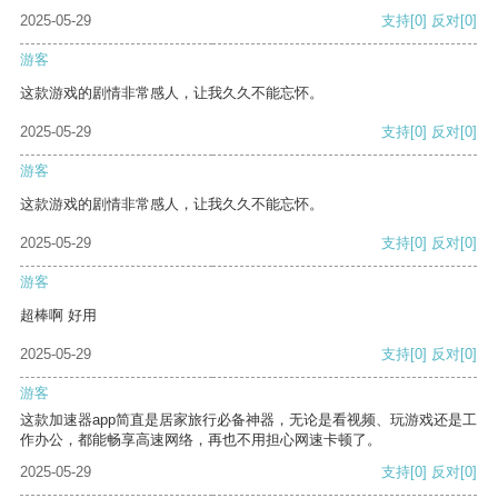
2025-05-29
支持
[0]
反对
[0]
游客
这款游戏的剧情非常感人，让我久久不能忘怀。
2025-05-29
支持
[0]
反对
[0]
游客
这款游戏的剧情非常感人，让我久久不能忘怀。
2025-05-29
支持
[0]
反对
[0]
游客
超棒啊 好用
2025-05-29
支持
[0]
反对
[0]
游客
这款加速器app简直是居家旅行必备神器，无论是看视频、玩游戏还是工
作办公，都能畅享高速网络，再也不用担心网速卡顿了。
2025-05-29
支持
[0]
反对
[0]