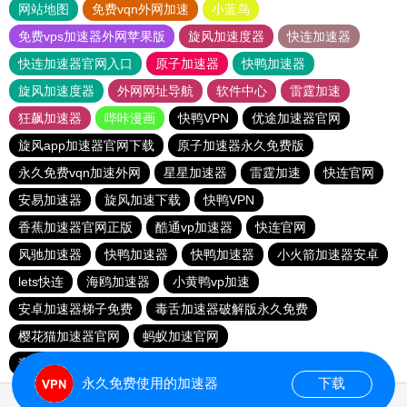
网站地图
免费vqn外网加速
小蓝鸟
免费vps加速器外网苹果版
旋风加速度器
快连加速器
快连加速器官网入口
原子加速器
快鸭加速器
旋风加速度器
外网网址导航
软件中心
雷霆加速
狂飙加速器
哔咔漫画
快鸭VPN
优途加速器官网
旋风app加速器官网下载
原子加速器永久免费版
永久免费vqn加速外网
星星加速器
雷霆加速
快连官网
安易加速器
旋风加速下载
快鸭VPN
香蕉加速器官网正版
酷通vp加速器
快连官网
风驰加速器
快鸭加速器
快鸭加速器
小火箭加速器安卓
lets快连
海鸥加速器
小黄鸭vp加速
安卓加速器梯子免费
毒舌加速器破解版永久免费
樱花猫加速器官网
蚂蚁加速官网
毒舌加速器破解版永久免费
永久不收费的加速器
永久免费使用的加速器
下载