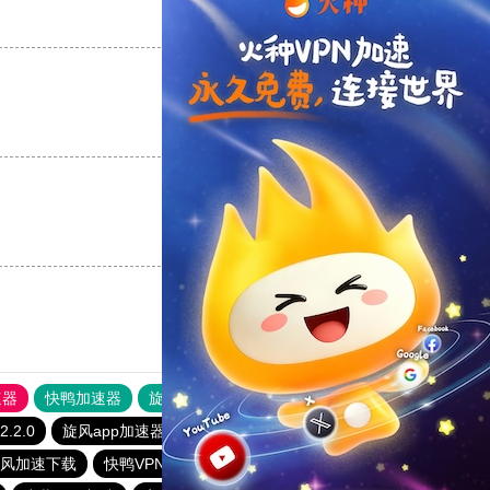
支持
[0]
反对
[0]
支持
[0]
反对
[0]
支持
[0]
反对
[0]
速器
快鸭加速器
旋风加速度器
外网网址导航
软件中心
2.0
旋风app加速器官网下载
快鸭app加速器下载安卓
风加速下载
快鸭VPN
香蕉加速器官网正版
快鸭