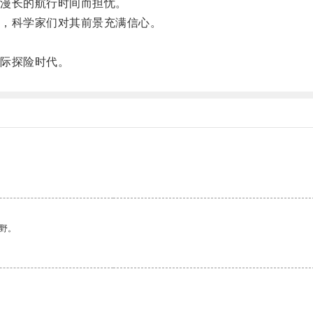
漫长的航行时间而担忧。
，科学家们对其前景充满信心。
。
际探险时代。
。
野。